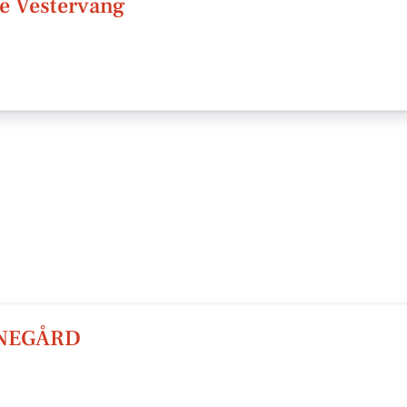
le Vestervang
RNEGÅRD