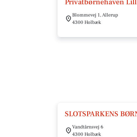
Privatbørnehaven Lil
Blommevej 1, Allerup
4300 Holbæk
SLOTSPARKENS BØ
Vandtårnsvej 6
4300 Holbæk