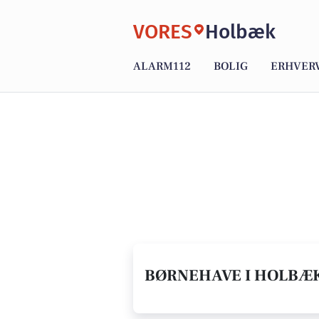
VORES
Holbæk
ALARM112
BOLIG
ERHVER
BØRNEHAVE I HOLBÆK