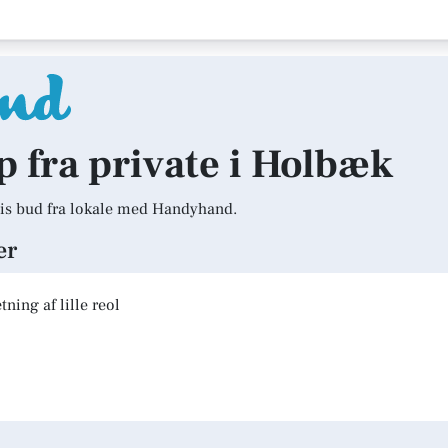
lp fra private i Holbæk
is bud fra lokale med Handyhand.
er
ning af lille reol