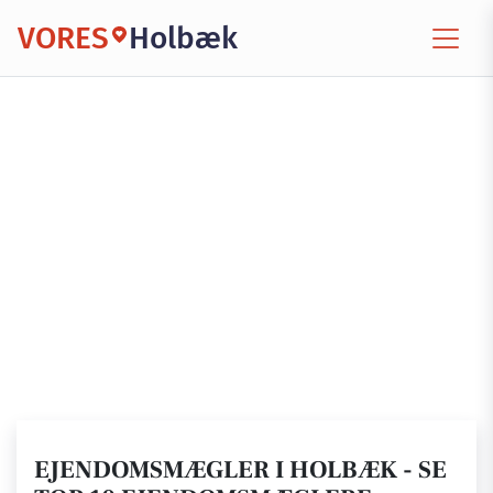
VORES
Holbæk
EJENDOMSMÆGLER I HOLBÆK - SE