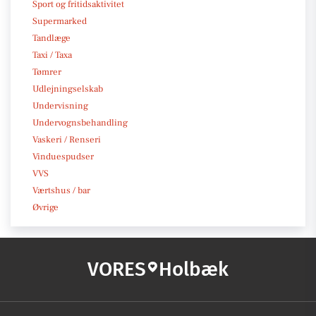
Sport og fritidsaktivitet
Supermarked
Tandlæge
Taxi / Taxa
Tømrer
Udlejningselskab
Undervisning
Undervognsbehandling
Vaskeri / Renseri
Vinduespudser
VVS
Værtshus / bar
Øvrige
VORES
Holbæk