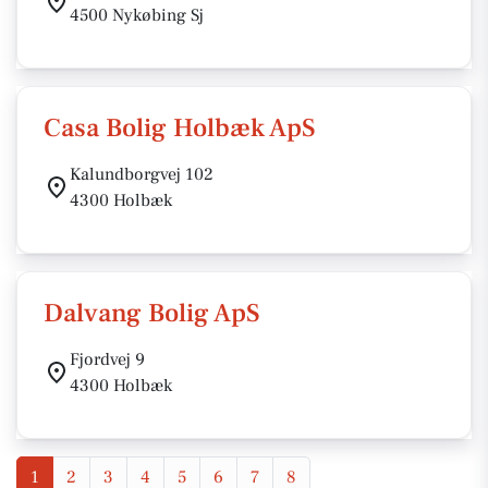
4500 Nykøbing Sj
Casa Bolig Holbæk ApS
Kalundborgvej 102
4300 Holbæk
Dalvang Bolig ApS
Fjordvej 9
4300 Holbæk
1
2
3
4
5
6
7
8