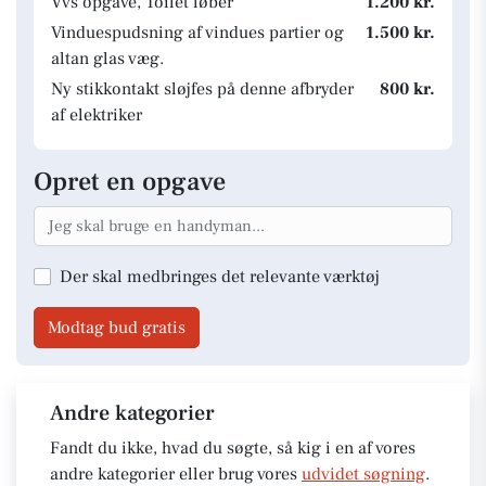
Vvs opgave, Toilet løber
1.200 kr.
Vinduespudsning af vindues partier og
1.500 kr.
altan glas væg.
Ny stikkontakt sløjfes på denne afbryder
800 kr.
af elektriker
Opret en opgave
Der skal medbringes det relevante værktøj
Modtag bud gratis
Andre kategorier
Fandt du ikke, hvad du søgte, så kig i en af vores
andre kategorier eller brug vores
udvidet søgning
.