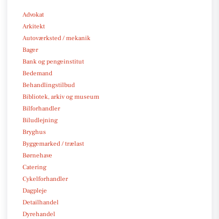
Advokat
Arkitekt
Autoværksted / mekanik
Bager
Bank og pengeinstitut
Bedemand
Behandlingstilbud
Bibliotek, arkiv og museum
Bilforhandler
Biludlejning
Bryghus
Byggemarked / trælast
Børnehave
Catering
Cykelforhandler
Dagpleje
Detailhandel
Dyrehandel