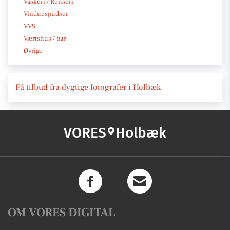
Vaskeri / Renseri
Vinduespudser
VVS
Værtshus / bar
Øvrige
Få tilbud fra dygtige fotografer i Holbæk
VORES
Holbæk
OM VORES DIGITAL