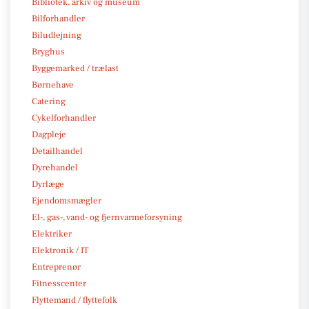
Bibliotek, arkiv og museum
Bilforhandler
Biludlejning
Bryghus
Byggemarked / trælast
Børnehave
Catering
Cykelforhandler
Dagpleje
Detailhandel
Dyrehandel
Dyrlæge
Ejendomsmægler
El-, gas-, vand- og fjernvarmeforsyning
Elektriker
Elektronik / IT
Entreprenør
Fitnesscenter
Flyttemand / flyttefolk