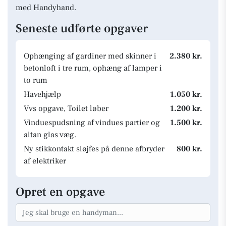
med Handyhand.
Seneste udførte opgaver
Ophænging af gardiner med skinner i
2.380 kr.
betonloft i tre rum, ophæng af lamper i
to rum
Havehjælp
1.050 kr.
Vvs opgave, Toilet løber
1.200 kr.
Vinduespudsning af vindues partier og
1.500 kr.
altan glas væg.
Ny stikkontakt sløjfes på denne afbryder
800 kr.
af elektriker
Opret en opgave