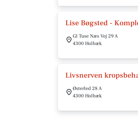
Lise Bøgsted - Komp
Gl Tuse Næs Vej 29 A
4300 Holbæk
Livsnerven kropsbeh
Østerled 28 A
4300 Holbæk