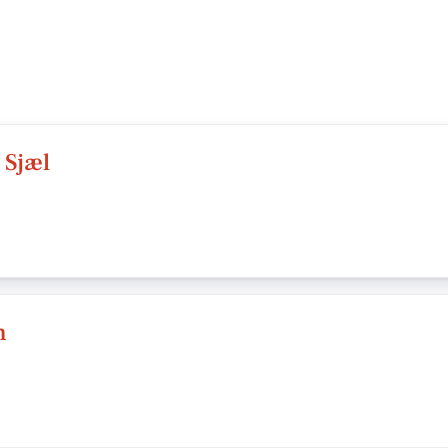
 Sjæl
n