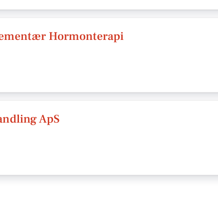
lementær Hormonterapi
andling ApS