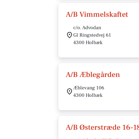
A/B Vimmelskaftet
c/o. Advodan
Gl Ringstedvej 61
4300 Holbæk
A/B Æblegården
Æblevang 106
4300 Holbæk
A/B Østerstræde 16-