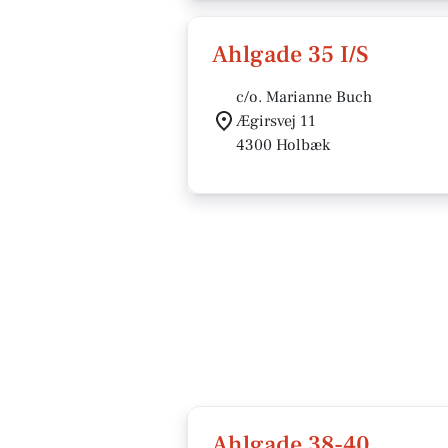
Ahlgade 35 I/S
c/o. Marianne Buch
Ægirsvej 11
4300 Holbæk
Ahlgade 38-40